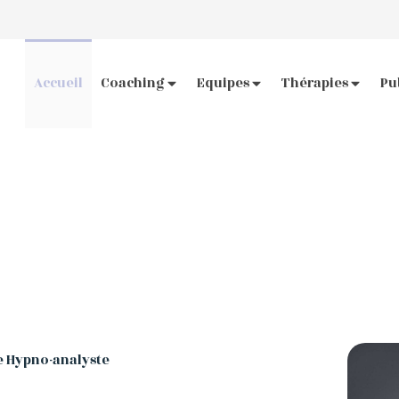
Accueil
Coaching
Equipes
Thérapies
Pu
e Hypno-analyste