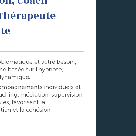
on, Coach
Thérapeute
te
oblématique et votre besoin,
e basée sur l'hypnose,
odynamique.
ccompagnements individuels et
coaching, médiation, supervision,
s, favorisant la
ion et la cohésion.